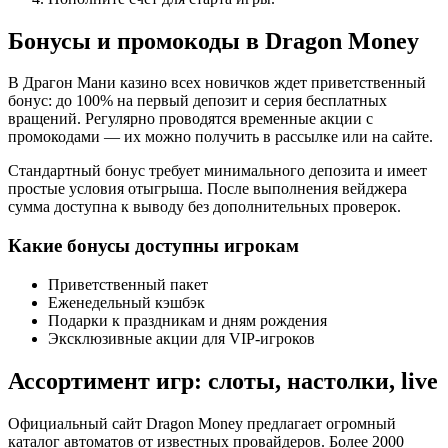
Бонусы и промокоды в Dragon Money
В Драгон Мани казино всех новичков ждет приветственный
бонус: до 100% на первый депозит и серия бесплатных
вращений. Регулярно проводятся временные акции с
промокодами — их можно получить в рассылке или на сайте.
Стандартный бонус требует минимального депозита и имеет
простые условия отыгрыша. После выполнения вейджера
сумма доступна к выводу без дополнительных проверок.
Какие бонусы доступны игрокам
Приветственный пакет
Еженедельный кэшбэк
Подарки к праздникам и дням рождения
Эксклюзивные акции для VIP-игроков
Ассортимент игр: слоты, настолки, live
Официальный сайт Dragon Money предлагает огромный
каталог автоматов от известных провайдеров. Более 2000