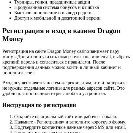
Турниры, гонки, праздничные акции
Продуманная система бонусов и кэшбэка
Быстрое пополнение и вывод средств
Доступ к мобильной и десктопной версии
Регистрация и вход в казино Dragon
Money
Регистрация на сайте Dragon Money casino занимает пару
минут. Достаточно указать номер телефона или email, выбрать
крепкий пароль и согласиться с правилами. После
подтверждения данных можно войти в личный кабинет и
пополнить счет.
Вход осуществляется по тем же реквизитам, что и на зеркале:
не нужны отдельные логины для разных адресов сайта. Это
удобно для постоянной игры с любого устройства.
Инструкция по регистрации
Откройте официальный сайт или рабочее зеркало.
Нажмите «Регистрация» и заполните короткую форму.
Подтвердите контактные данные через SMS или email.
Пополните счет для старта игры.