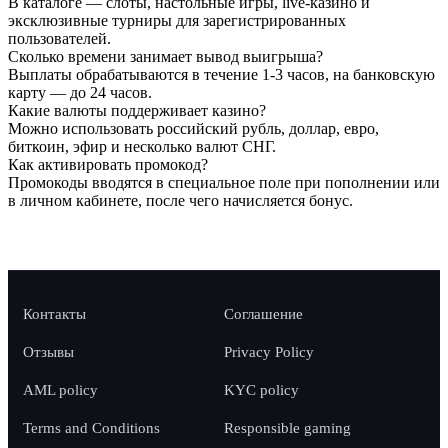
В каталоге — слоты, настольные игры, live-казино и
эксклюзивные турниры для зарегистрированных
пользователей.
Сколько времени занимает вывод выигрыша?
Выплаты обрабатываются в течение 1-3 часов, на банковскую
карту — до 24 часов.
Какие валюты поддерживает казино?
Можно использовать российский рубль, доллар, евро,
биткоин, эфир и несколько валют СНГ.
Как активировать промокод?
Промокоды вводятся в специальное поле при пополнении или
в личном кабинете, после чего начисляется бонус.
Контакты
Соглашение
Отзывы
Privacy Policy
AML policy
KYC policy
Terms and Conditions
Responsible gaming