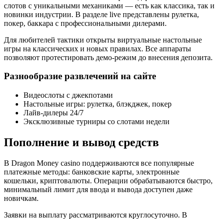
слотов с уникальными механиками — есть как классика, так и
новинки индустрии. В разделе live представлены рулетка,
покер, баккара с профессиональными дилерами.
Для любителей тактики открыты виртуальные настольные
игры на классических и новых правилах. Все аппараты
позволяют протестировать демо-режим до внесения депозита.
Разнообразие развлечений на сайте
Видеослоты с джекпотами
Настольные игры: рулетка, блэкджек, покер
Лайв-дилеры 24/7
Эксклюзивные турниры со слотами недели
Пополнение и вывод средств
В Dragon Money casino поддерживаются все популярные
платежные методы: банковские карты, электронные
кошельки, криптовалюты. Операции обрабатываются быстро,
минимальный лимит для ввода и вывода доступен даже
новичкам.
Заявки на выплату рассматриваются круглосуточно. В