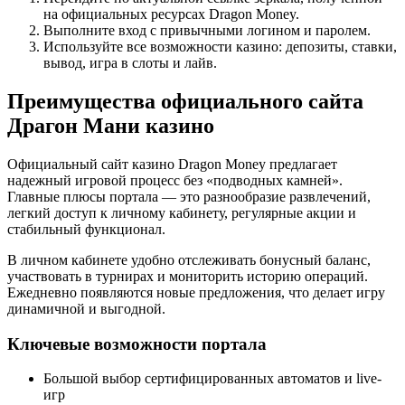
на официальных ресурсах Dragon Money.
Выполните вход с привычными логином и паролем.
Используйте все возможности казино: депозиты, ставки,
вывод, игра в слоты и лайв.
Преимущества официального сайта
Драгон Мани казино
Официальный сайт казино Dragon Money предлагает
надежный игровой процесс без «подводных камней».
Главные плюсы портала — это разнообразие развлечений,
легкий доступ к личному кабинету, регулярные акции и
стабильный функционал.
В личном кабинете удобно отслеживать бонусный баланс,
участвовать в турнирах и мониторить историю операций.
Ежедневно появляются новые предложения, что делает игру
динамичной и выгодной.
Ключевые возможности портала
Большой выбор сертифицированных автоматов и live-
игр