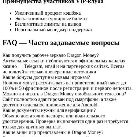
Преимущества участников VIP-клуба
Увеличенный процент кэшбэка
Эксклюзивные турнирные билеты
Безлимитные лимиты на вывод
Персональный менеджер поддержки
FAQ — Часто задаваемые вопросы
Как получить рабочее зеркало Dragon Money?
Актуальные ссылки публикуются в официальных каналах
казино — Telegram, email и на партнерских сайтах. Всегда
используйте только проверенные источники.
Какие бонусы доступны новым игрокам?
Новички могут рассчитывать на приветственный пакет до
100% и 50 фриспинов после регистрации и первого депозита.
Можно ли играть в Dragon Money с мобильного телефона?
Сайт полностью адаптирован под смартфоны, а также
доступно отдельное приложение для Android.
Какие документы нужны для верификации?
Обычно достаточно паспорта или водительского
удостоверения. Проверка выполняется один раз и требуется
только для крупных выплат.
Какие виды игр представлены в Dragon Money?